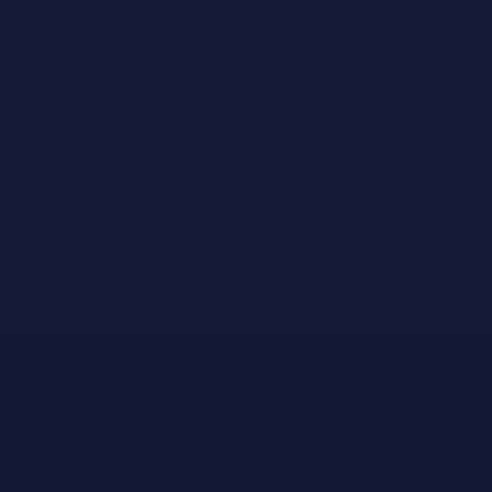
结合技术与创意，设计视觉内容