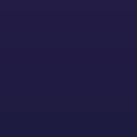
数字摄影
通过数码设备拍摄并处理图像